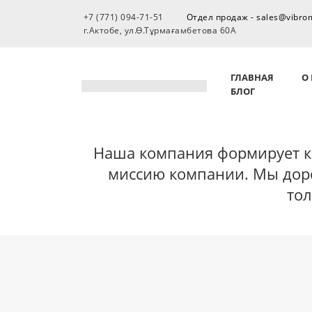
+7 (771) 094-71-51
Отдел продаж - sales@vibro
г.Актобе, ул.Ө.Тұрмағамбетова 60А
ГЛАВНАЯ
О
БЛОГ
Наша компания формирует к
миссию компании. Мы доро
тол