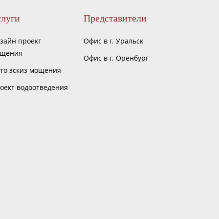
слуги
Представители
зайн проект
Офис в г. Уральск
щения
Офис в г. Оренбург
то эскиз мощения
оект водоотведения